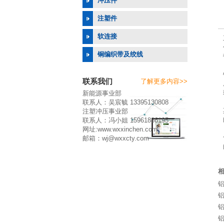
冲压件
注塑件
软连接
铜编织带及绞线
联系我们
了解更多内容>>
新能源事业部
联系人：吴宸毓 13395130808
注塑冲压事业部
联系人：冯小姐 15961886195
网址:www.wxxinchen.com
邮箱：wj@wxxcty.com