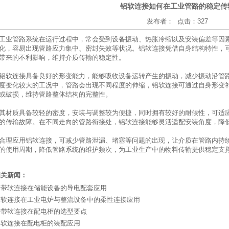
铝软连接如何在工业管路的稳定传
发布者： 点击：327
工业管路系统在运行过程中，常会受到设备振动、热胀冷缩以及安装偏差等因
化，容易出现管路应力集中、密封失效等状况。
铝软连接
凭借自身结构特性，
带来的不利影响，维持介质传输的稳定性。
铝软连接具备良好的形变能力，能够吸收设备运转产生的振动，减少振动沿管
度变化较大的工况中，管路会出现不同程度的伸缩，铝软连接可通过自身形变
或破损，维持管路整体结构的完整性。
其材质具备较轻的密度，安装与调整较为便捷，同时拥有较好的耐候性，可适
的传输故障。在不同走向的管路衔接处，铝软连接能够灵活适配安装角度，降
合理应用铝软连接，可减少管路泄漏、堵塞等问题的出现，让介质在管路内持
的使用周期，降低管路系统的维护频次，为工业生产中的物料传输提供稳定支
相关新闻：
铝带软连接在储能设备的导电配套应用
铝软连接在工业电炉与整流设备中的柔性连接应用
铝带软连接在配电柜的选型要点
铝软连接在配电柜的装配应用