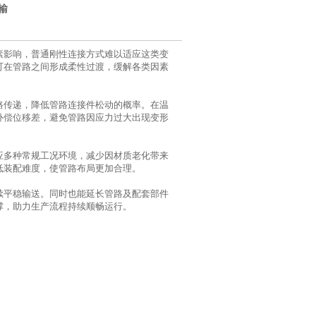
输
素影响，普通刚性连接方式难以适应这类变
可在管路之间形成柔性过渡，缓解各类因素
路传递，降低管路连接件松动的概率。在温
补偿位移差，避免管路因应力过大出现变形
应多种常规工况环境，减少因材质老化带来
低装配难度，使管路布局更加合理。
续平稳输送。同时也能延长管路及配套部件
撑，助力生产流程持续顺畅运行。